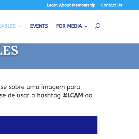
Learn About Membership
Contact Us
EABLES
EVENTS
FOR MEDIA
LES
ouse sobre uma imagem para
-se de usar a hashtag
#LCAM
ao